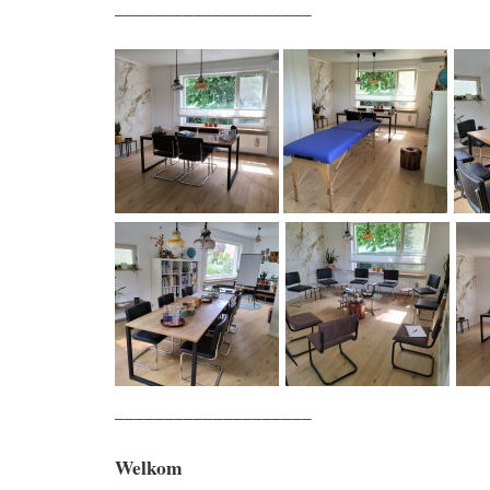
____________________
____________________
Welkom