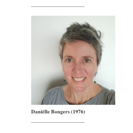
____________________
Daniëlle Bongers (1976)
____________________